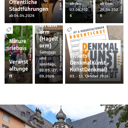
Öffentliche
Besicht
ab den
ab dem
Stadtführungen
03.04.202
26.04.202
igung
ab 04.04.2026
6
6
Fährep
fortent
urm
(Hagelt
Nature
© Hann. Münden Marketing GmbH
urm)
© DenkmalKunst e. V.
rlebnis
© Ralf König
Samstags
-
Tickets
und
Veranst
DenkmalKunst -
sonntags,
altunge
KunstDenkmal!
02.05.-27.
n
09.2026
03. - 11. Oktober 2026