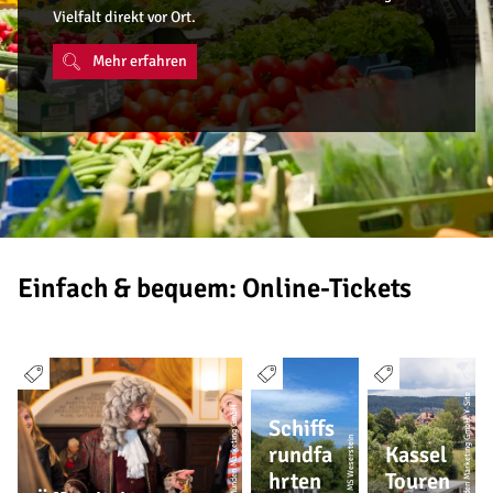
Vielfalt direkt vor Ort.
Mehr erfahren
Einfach & bequem: Online-Tickets
© Hann. Münden Marketing GmbH, Y-Site
© Hann. Münden Marketing GmbH
Schiffs
© MS Weserstein
rundfa
Kassel
hrten
Touren