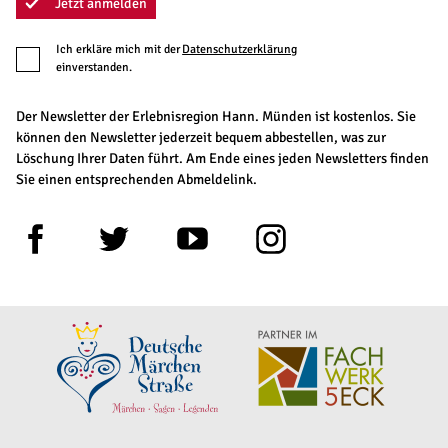
Jetzt anmelden
Ich erkläre mich mit der
Datenschutzerklärung
einverstanden.
Der Newsletter der Erlebnisregion Hann. Münden ist kostenlos. Sie
können den Newsletter jederzeit bequem abbestellen, was zur
Löschung Ihrer Daten führt. Am Ende eines jeden Newsletters finden
Sie einen entsprechenden Abmeldelink.
F
T
Y
I
a
w
o
n
c
i
u
s
e
t
t
t
b
t
u
a
o
e
b
g
o
r
e
r