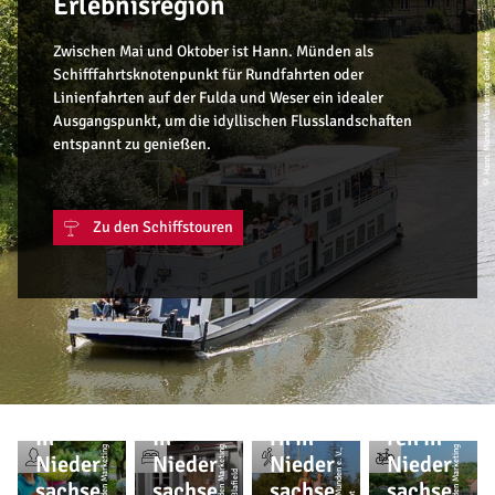
Erlebnisregion
© Hann. Münden Marketing GmbH, Y-Site
Zwischen Mai und Oktober ist Hann. Münden als
Schifffahrtsknotenpunkt für Rundfahrten oder
Linienfahrten auf der Fulda und Weser ein idealer
Ausgangspunkt, um die idyllischen Flusslandschaften
entspannt zu genießen.
Zu den Schiffstouren
Überna
Urlaub
chten
Wande
Radtou
in
in
rn in
ren in
Nieder
Nieder
Nieder
Nieder
sachse
sachse
sachse
sachse