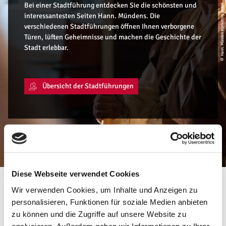
Bei einer Stadtführung entdecken Sie die schönsten und
© Hann. Münden Marketing GmbH
interessantesten Seiten Hann. Mündens. Die
verschiedenen Stadtführungen öffnen Ihnen verborgene
Türen, lüften Geheimnisse und machen die Geschichte der
Stadt erlebbar.
Übersicht der Stadtführungen
Diese Webseite verwendet Cookies
Entdecken und genießen - Ihr perfekter
Wir verwenden Cookies, um Inhalte und Anzeigen zu
Hotels
personalisieren, Funktionen für soziale Medien anbieten
Urlaub in Hann. Münden!
und
zu können und die Zugriffe auf unsere Website zu
Ferien
Progra
analysieren. Außerdem geben wir Informationen zu Ihrer