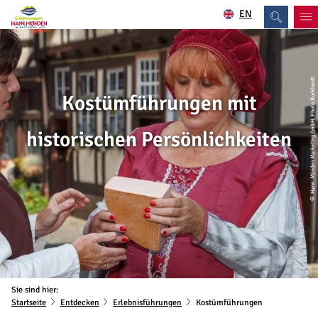
EN
© Hann. Münden Marketing GmbH, Photo Burkhardt
Kostümführungen mit
historischen Persönlichkeiten
Sie sind hier:
Startseite
Entdecken
Erlebnisführungen
Kostümführungen