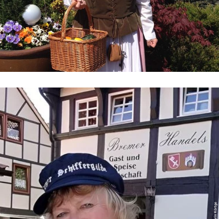
© Kathrin Körtge