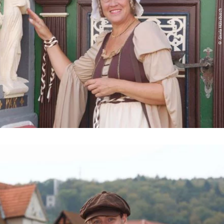
© Gisela Hülsebusch