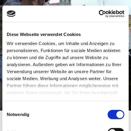
© Sabine Lohmann
Diese Webseite verwendet Cookies
Wir verwenden Cookies, um Inhalte und Anzeigen zu
personalisieren, Funktionen für soziale Medien anbieten
zu können und die Zugriffe auf unsere Website zu
analysieren. Außerdem geben wir Informationen zu Ihrer
Verwendung unserer Website an unsere Partner für
soziale Medien, Werbung und Analysen weiter. Unsere
Partner führen diese Informationen möglicherweise mit
weiteren Daten zusammen, die Sie ihnen bereitgestellt
haben oder die sie im Rahmen Ihrer Nutzung der Dienste
gesammelt haben.
E
Notwendig
i
„Brühwarm erzählt“
n
w