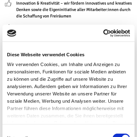
Innovation & Kreativität – wir fördern innovatives und kreatives
Denken sowie die Eigeninitiative aller Mitarbeiter:innen durch
die Schaffung von Freiräumen
Verantwortung – wir übernehmen Verantwortung für unser
Handeln und die Umwelt durch eine nachhaltige Entwicklung
sowie Weltoffenheit und Diversität.
Regionalität – Wir identifizieren uns mit der Region, unseren
Diese Webseite verwendet Cookies
regionalen Partnern sowie Angeboten und Produkten.
Wir verwenden Cookies, um Inhalte und Anzeigen zu
Authentizität ist uns wichtig.
personalisieren, Funktionen für soziale Medien anbieten
Qualität – wir arbeiten ziel- und lösungsorientiert, überzeugen
zu können und die Zugriffe auf unsere Website zu
durch Qualität sowie Serviceund Leistungsorientierun
analysieren. Außerdem geben wir Informationen zu Ihrer
Verwendung unserer Website an unsere Partner für
soziale Medien, Werbung und Analysen weiter. Unsere
Partner führen diese Informationen möglicherweise mit
weiteren Daten zusammen, die Sie ihnen bereitgestellt
Wo wir sind:
haben oder die sie im Rahmen Ihrer Nutzung der Dienste
gesammelt haben.
Hann. Münden Marketing GmbH
E
Rathaus | Lotzestraße 2