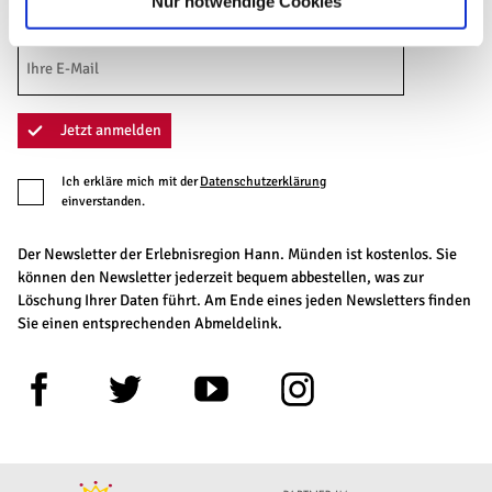
Nur notwendige Cookies
Ihre E-Mail-Adresse
Jetzt anmelden
Ich erkläre mich mit der
Datenschutzerklärung
einverstanden.
Der Newsletter der Erlebnisregion Hann. Münden ist kostenlos. Sie
können den Newsletter jederzeit bequem abbestellen, was zur
Löschung Ihrer Daten führt. Am Ende eines jeden Newsletters finden
Sie einen entsprechenden Abmeldelink.
F
T
Y
I
a
w
o
n
c
i
u
s
e
t
t
t