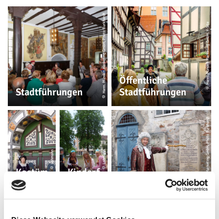
© Hann. Münden Marketing GmbH, Photo Burkhardt
© Hann. Münden Marketing GmbH, Y-Site
Öffentliche
Stadtführungen
Stadtführungen
© Hann. Münden Marketing GmbH, Photo Burkhardt
© Lohmann
© Lohmann
Kostüm
Kinderf
führun
ührung
Doktor Eisenbart
gen
en
Führungen