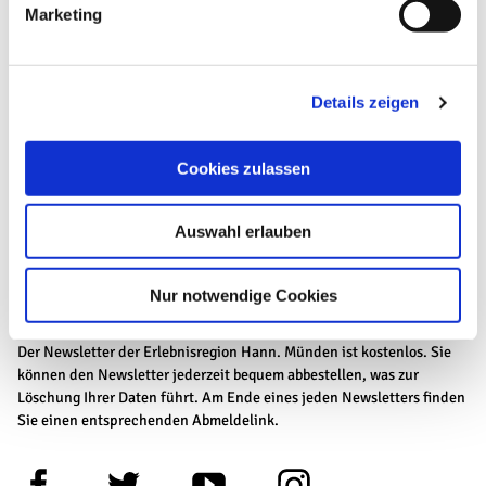
Marketing
u
n
Dreiflüssepost
g
Details zeigen
s
a
Ihre E-Mail-Adresse
u
Cookies zulassen
s
w
Jetzt anmelden
Auswahl erlauben
a
h
Ich erkläre mich mit der
Datenschutzerklärung
l
Nur notwendige Cookies
einverstanden.
Der Newsletter der Erlebnisregion Hann. Münden ist kostenlos. Sie
können den Newsletter jederzeit bequem abbestellen, was zur
Löschung Ihrer Daten führt. Am Ende eines jeden Newsletters finden
Sie einen entsprechenden Abmeldelink.
F
T
Y
I