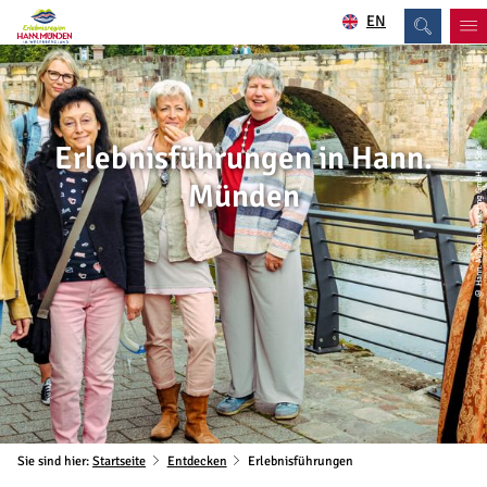
EN
Erlebnisführungen in Hann.
© Hann. Münden Marketing GmbH, Y-Site
Münden
Sie sind hier:
Startseite
Entdecken
Erlebnisführungen