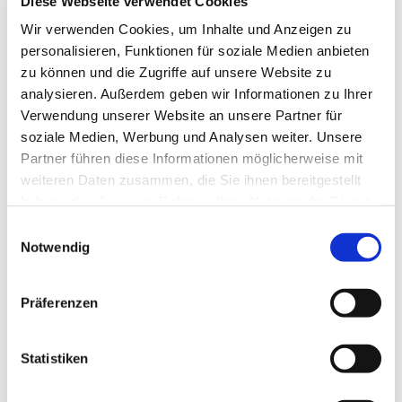
Diese Webseite verwendet Cookies
Wo wir sind:
Wir verwenden Cookies, um Inhalte und Anzeigen zu
personalisieren, Funktionen für soziale Medien anbieten
Hann. Münden Marketing GmbH
zu können und die Zugriffe auf unsere Website zu
Rathaus | Lotzestraße 2
analysieren. Außerdem geben wir Informationen zu Ihrer
34346 Hann. Münden
Verwendung unserer Website an unsere Partner für
Tel.
+49 5541 75-313
soziale Medien, Werbung und Analysen weiter. Unsere
E-Mail:
info@hann.muenden-marketing.de
Partner führen diese Informationen möglicherweise mit
weiteren Daten zusammen, die Sie ihnen bereitgestellt
Öffnungszeiten
haben oder die sie im Rahmen Ihrer Nutzung der Dienste
Montag - Donnerstag: 10:00 - 16:00 Uhr
gesammelt haben.
E
Freitag + Samstag: 10:00 - 15:00 Uhr
Notwendig
i
Feiertag: 11:00 - 14:30 Uhr
n
w
Präferenzen
i
l
l
Statistiken
i
g