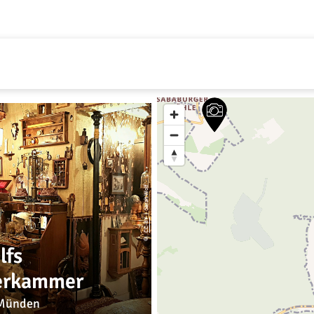
Halten Sie die Taste „STR
vergrößern.
| Sarah Wolf
CC-BY
©
lfs
erkammer
Münden