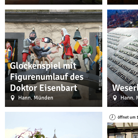
| Hann. Münden Marketing GmbH, Photo Burkhardt
Glockenspiel mit
Figurenumlauf des
CC-BY
Doktor Eisenbart
Weser
©
Hann. Münden
Hann. 
öffnet um 