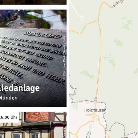
| Hann. Münden Marketing GmbH
CC0
©
liedanlage
Münden
16:00 Uhr