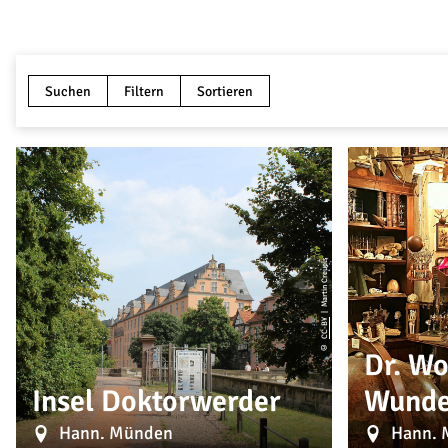
Suchen
Filtern
Sortieren
| Martin Creuels
CC-BY
©
Dr. Wo
Insel Doktorwerder
Wund
Hann. Münden
Hann. 