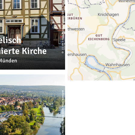
| Hann. Münden Marketing GmbH, Hannah Schmook
lisch
CC-BY
ierte Kirche
©
Münden
| Hann. Münden Marketing GmbH, Photo Burkhardt