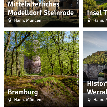
Mittelalterliches
©
Modelldorf Steinrode
Insel 
Hann. Münden
Hann. 
| Ralf König, Naturpark Münden e. V.
Histor
CC-BY
©
Bramburg
Werra
Hann. Münden
Hann. 