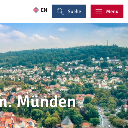
EN
Suche
Menü
nn. Münden
© CC0