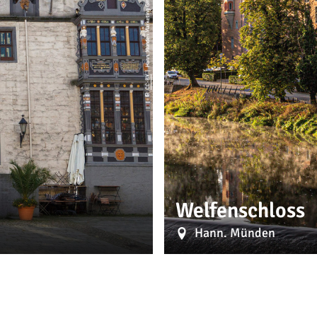
| Hann. Münden Marketing GmbH, Photo Burkhardt
CC-BY
©
Welfenschloss
Hann. Münden