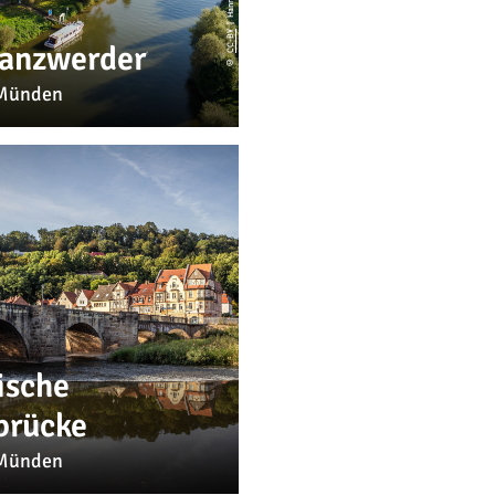
CC-BY
Tanzwerder
©
Münden
ische
brücke
Münden