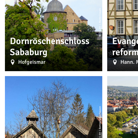
| Martin Creuels
CC-BY
©
Dornröschenschloss
Evange
Sababurg
reform
Hofgeismar
Hann. 
| Bettina Sangerhausen
CC-BY