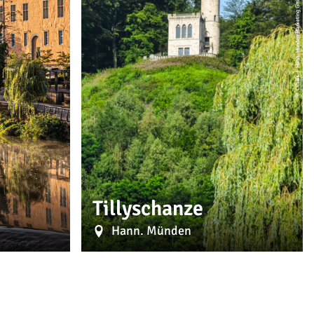
| Hann. Münden Marketing GmbH, Lars Bossemeyer
CC-BY
©
Tillyschanze
Hann. Münden