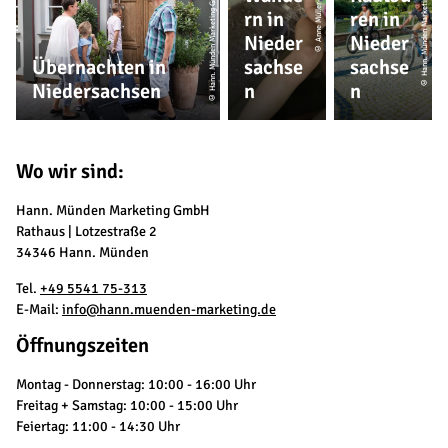
© Hann. Münden Marketing GmbH, Paavo Blafield
© Hann. Münden Marketing GmbH, Y-Site
© Anne Müller-Kuke
rn in
ren in
Nieder
Nieder
Übernachten in
sachse
sachse
Niedersachsen
n
n
Wo wir sind:
Hann. Münden Marketing GmbH
Rathaus | Lotzestraße 2
34346 Hann. Münden
Tel.
+49 5541 75-313
E-Mail:
info@hann.muenden-marketing.de
Öffnungszeiten
Montag - Donnerstag: 10:00 - 16:00 Uhr
Freitag + Samstag: 10:00 - 15:00 Uhr
Feiertag: 11:00 - 14:30 Uhr