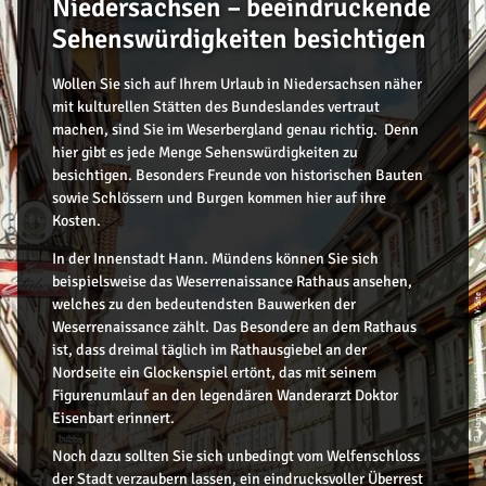
Niedersachsen – beeindruckende
Sehenswürdigkeiten besichtigen
Wollen Sie sich auf Ihrem Urlaub in Niedersachsen näher
mit kulturellen Stätten des Bundeslandes vertraut
machen, sind Sie im Weserbergland genau richtig. Denn
hier gibt es jede Menge Sehenswürdigkeiten zu
besichtigen. Besonders Freunde von historischen Bauten
sowie Schlössern und Burgen kommen hier auf ihre
Kosten.
In der Innenstadt Hann. Mündens können Sie sich
beispielsweise das Weserrenaissance Rathaus ansehen,
© Hann. Münden Marketing GmbH, Y-Site
welches zu den bedeutendsten Bauwerken der
Weserrenaissance zählt. Das Besondere an dem Rathaus
ist, dass dreimal täglich im Rathausgiebel an der
Nordseite ein Glockenspiel ertönt, das mit seinem
Figurenumlauf an den legendären Wanderarzt Doktor
Eisenbart erinnert.
Noch dazu sollten Sie sich unbedingt vom Welfenschloss
der Stadt verzaubern lassen, ein eindrucksvoller Überrest