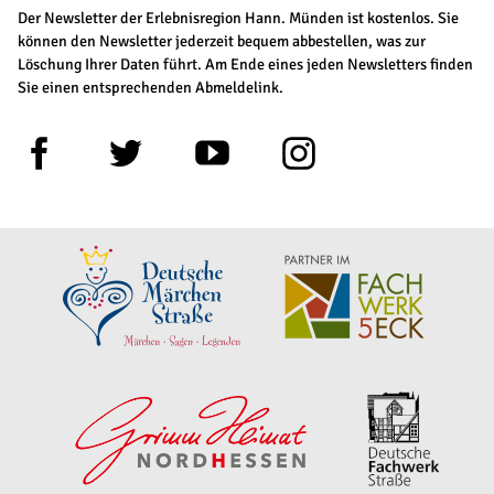
Der Newsletter der Erlebnisregion Hann. Münden ist kostenlos. Sie
können den Newsletter jederzeit bequem abbestellen, was zur
Löschung Ihrer Daten führt. Am Ende eines jeden Newsletters finden
Sie einen entsprechenden Abmeldelink.
F
T
Y
I
a
w
o
n
c
i
u
s
e
t
t
t
b
t
u
a
o
e
b
g
o
r
e
r
k
a
m