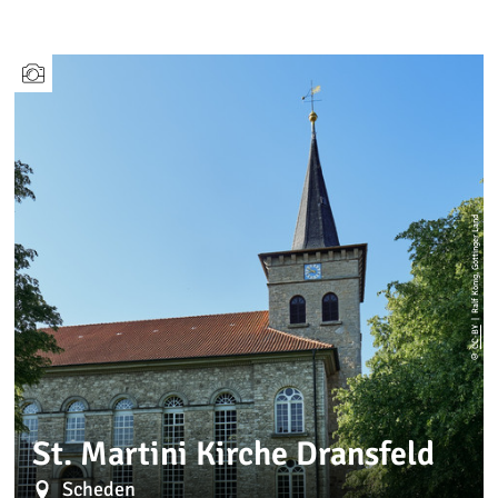
| Ralf König, Göttinger Land
CC-BY
©
St. Martini Kirche Dransfeld
Scheden