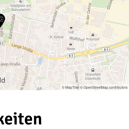
© MapTiler
© OpenStreetMap contributors
keiten