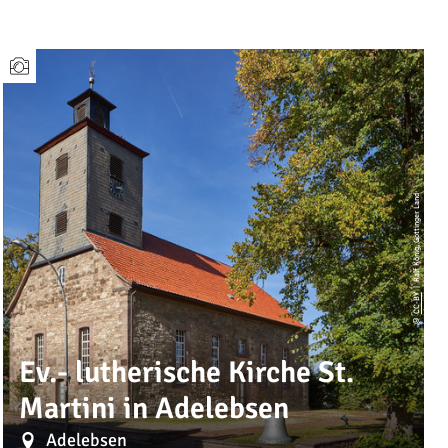
| Ralf König, Göttinger Land
CC-BY
©
Ev.- lutherische Kirche St.
Martini in Adelebsen
Adelebsen