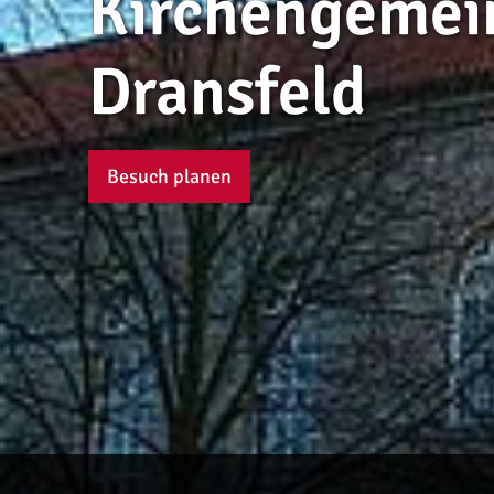
Kirchengemei
Dransfeld
Besuch planen