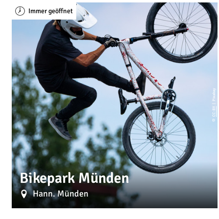
Immer geöffnet
| Pixabay
CC-BY
©
Bikepark Münden
Hann. Münden