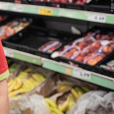
CC-BY
©