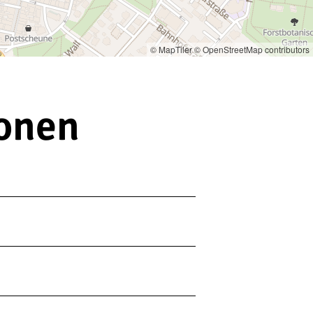
© MapTiler
© OpenStreetMap contributors
ionen