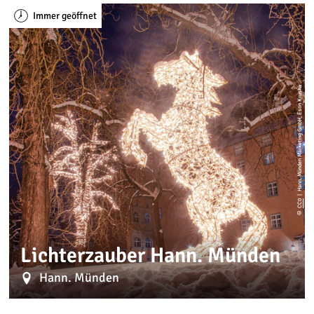
Immer geöffnet
| Hann. Münden Marketing GmbH, Eson Krusha
CC0
©
Lichterzauber Hann. Münden
Hann. Münden