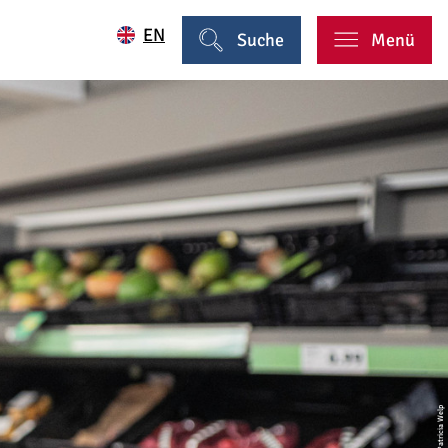
EN
Suche
Menü
| Patricia Welp