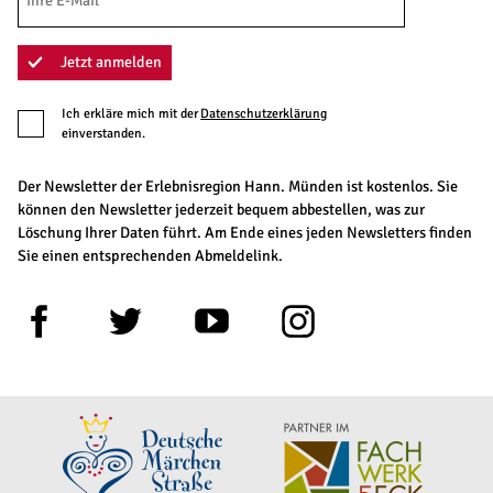
Jetzt anmelden
Ich erkläre mich mit der
Datenschutzerklärung
einverstanden.
Der Newsletter der Erlebnisregion Hann. Münden ist kostenlos. Sie
können den Newsletter jederzeit bequem abbestellen, was zur
Löschung Ihrer Daten führt. Am Ende eines jeden Newsletters finden
Sie einen entsprechenden Abmeldelink.
F
T
Y
I
a
w
o
n
c
i
u
s
e
t
t
t
b
t
u
a
o
e
b
g