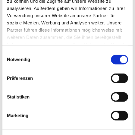
zu können und die Zugriffe auf unsere Website zu
analysieren. Außerdem geben wir Informationen zu Ihrer
Verwendung unserer Website an unsere Partner für
Eignung
soziale Medien, Werbung und Analysen weiter. Unsere
Partner führen diese Informationen möglicherweise mit
Sprachkenntnisse
weiteren Daten zusammen, die Sie ihnen bereitgestellt
haben oder die sie im Rahmen Ihrer Nutzung der Dienste
Zahlungsmittel
gesammelt haben.
E
Notwendig
i
n
Ruhetage
w
Präferenzen
i
l
l
Statistiken
i
Weitere Sehenswürdigkeiten
g
Marketing
u
n
g