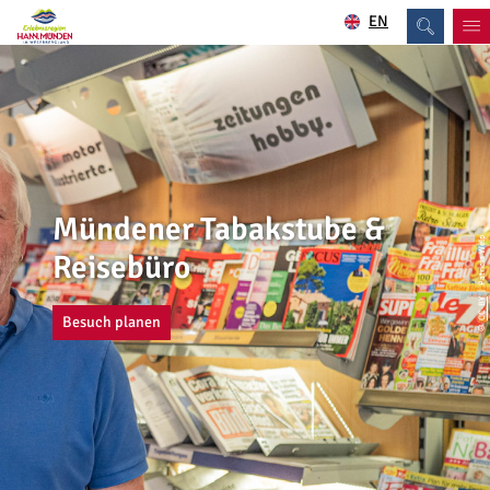
EN
Mündener Tabakstube &
| Patricia Welp
Reisebüro
CC-BY
Besuch planen
©