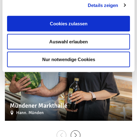
Details zeigen
s
a
u
Cookies zulassen
s
w
Auswahl erlauben
a
| Patricia Welp
h
l
Nur notwendige Cookies
CC-BY
©
Mündener Markthalle
Hann. Münden