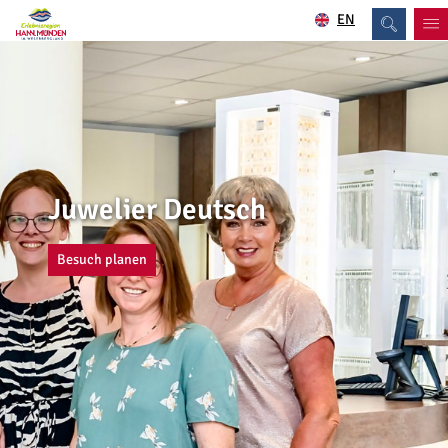
EN
Juwelier Deutsch
Besuch planen