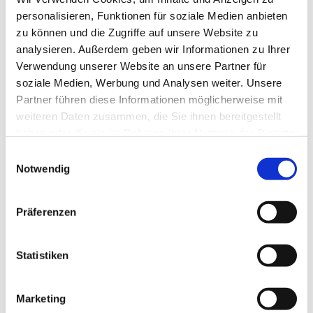
Öffnungszeiten
personalisieren, Funktionen für soziale Medien anbieten
zu können und die Zugriffe auf unsere Website zu
analysieren. Außerdem geben wir Informationen zu Ihrer
Eignung
Verwendung unserer Website an unsere Partner für
soziale Medien, Werbung und Analysen weiter. Unsere
Sprachkenntnisse
Partner führen diese Informationen möglicherweise mit
weiteren Daten zusammen, die Sie ihnen bereitgestellt
haben oder die sie im Rahmen Ihrer Nutzung der Dienste
Zahlungsmittel
gesammelt haben.
E
Notwendig
i
Sonstige Ausstattung/Einrichtung
n
w
Präferenzen
Ruhetage
i
l
l
Statistiken
i
g
Marketing
u