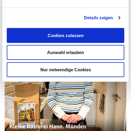
Weitere Sehenswürdigkeiten
n
g
Details zeigen
s
a
u
Cookies zulassen
s
w
Auswahl erlauben
a
h
l
Nur notwendige Cookies
Kleine Rösterei Hann. Münden