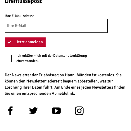
Dreiflüssepost
Ihre E-Mail-Adresse
Jetzt anmelden
Ich erkläre mich mit der
Datenschutzerklärung
einverstanden.
Der Newsletter der Erlebnisregion Hann. Münden ist kostenlos. Sie
können den Newsletter jederzeit bequem abbestellen, was zur
Löschung Ihrer Daten führt. Am Ende eines jeden Newsletters finden
Sie einen entsprechenden Abmeldelink.
F
T
Y
I
a
w
o
n
c
i
u
s