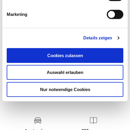
i
Eignung
g
Marketing
u
Sprachkenntnisse
n
g
Details zeigen
s
Zahlungsmittel
a
u
Cookies zulassen
Ruhetage
s
w
Auswahl erlauben
a
h
l
Nur notwendige Cookies
Was möchten Sie als nächstes tun?