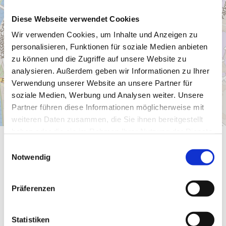
Diese Webseite verwendet Cookies
Wir verwenden Cookies, um Inhalte und Anzeigen zu
personalisieren, Funktionen für soziale Medien anbieten
zu können und die Zugriffe auf unsere Website zu
analysieren. Außerdem geben wir Informationen zu Ihrer
Verwendung unserer Website an unsere Partner für
soziale Medien, Werbung und Analysen weiter. Unsere
Partner führen diese Informationen möglicherweise mit
weiteren Daten zusammen, die Sie ihnen bereitgestellt
haben oder die sie im Rahmen Ihrer Nutzung der Dienste
gesammelt haben.
Allgemeine Informationen
E
Notwendig
i
n
w
Präferenzen
i
Öffnungszeiten
l
l
Statistiken