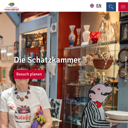
EN
Die Schatzkammer
| Patricia Welp
Besuch planen
CC-BY
©