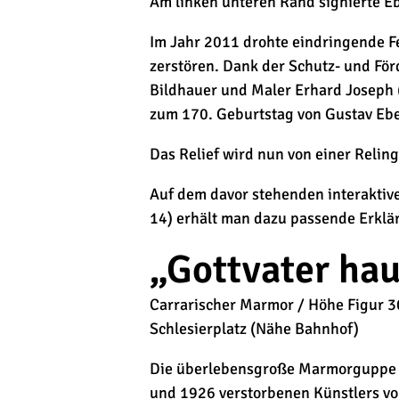
Am linken unteren Rand signierte Eb
Im Jahr 2011 drohte eindringende 
zerstören. Dank der Schutz- und För
Bildhauer und Maler Erhard Joseph (
zum 170. Geburtstag von Gustav Ebe
Das Relief wird nun von einer Relin
Auf dem davor stehenden interaktive
14) erhält man dazu passende Erklä
„Gottvater ha
Carrarischer Marmor / Höhe Figur 30
Schlesierplatz (Nähe Bahnhof)
Die überlebensgroße Marmorguppe „
und 1926 verstorbenen Künstlers vo