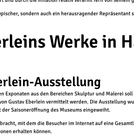
rt und durch die Inflation relativ verarmt fern von seinem
ypischer, sondern auch ein herausragender Repräsentant sei
rleins Werke in 
rlein-Ausstellung
en Exponaten aus den Bereichen Skulptur und Malerei sol
 von Gustav Eberlein vermittelt werden. Die Ausstellung w
 der Saisoneröffnung des Museums eingeweiht.
racht, mit dem die Besucher im Internet auf eine Gesamtl
ionen erhalten können.