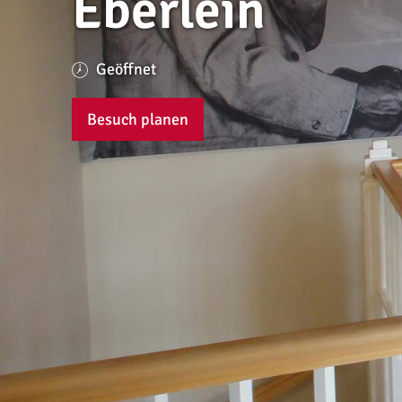
Eberlein
Geöffnet
Besuch planen