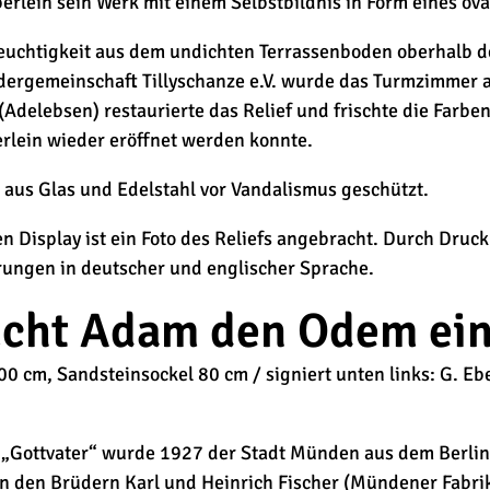
erlein sein Werk mit einem Selbstbildnis in Form eines ov
Feuchtigkeit aus dem undichten Terrassenboden oberhalb 
dergemeinschaft Tillyschanze e.V. wurde das Turmzimmer a
Adelebsen) restaurierte das Relief und frischte die Farbe
rlein wieder eröffnet werden konnte.
g aus Glas und Edelstahl vor Vandalismus geschützt.
n Display ist ein Foto des Reliefs angebracht. Durch Dru
rungen in deutscher und englischer Sprache.
ucht Adam den Odem ei
0 cm, Sandsteinsockel 80 cm / signiert unten links: G. E
Gottvater“ wurde 1927 der Stadt Münden aus dem Berlin
n den Brüdern Karl und Heinrich Fischer (Mündener Fabrik