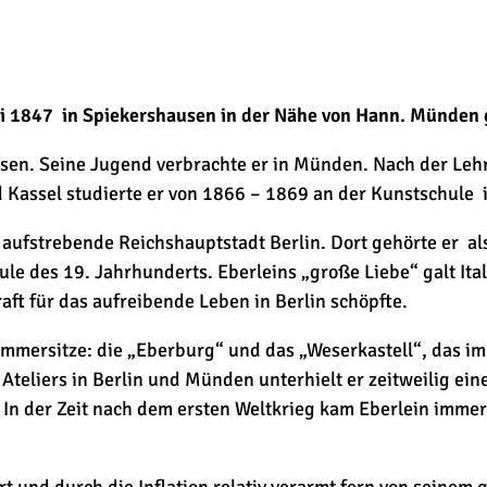
li 1847 in Spiekershausen in der Nähe von Hann. Münden
ssen. Seine Jugend verbrachte er in Münden. Nach der Le
d Kassel studierte er von 1866 – 1869 an der Kunstschule
e aufstrebende Reichshauptstadt Berlin. Dort gehörte er a
ule des 19. Jahrhunderts. Eberleins „große Liebe“ galt Ita
ft für das aufreibende Leben in Berlin schöpfte.
Sommersitze: die „Eberburg“ und das „Weserkastell“, das 
teliers in Berlin und Münden unterhielt er zeitweilig ein
 In der Zeit nach dem ersten Weltkrieg kam Eberlein imme