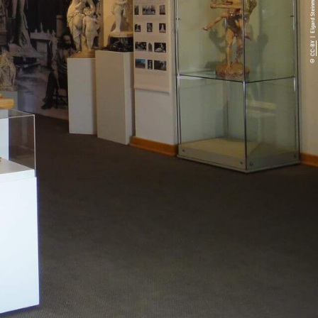
| Elgard Steinmüller
CC-BY
©