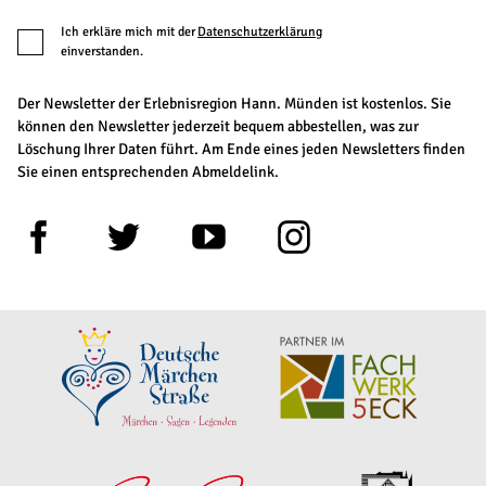
Ich erkläre mich mit der
Datenschutzerklärung
einverstanden.
Der Newsletter der Erlebnisregion Hann. Münden ist kostenlos. Sie
können den Newsletter jederzeit bequem abbestellen, was zur
Löschung Ihrer Daten führt. Am Ende eines jeden Newsletters finden
Sie einen entsprechenden Abmeldelink.
F
T
Y
I
a
w
o
n
c
i
u
s
e
t
t
t
b
t
u
a
o
e
b
g
o
r
e
r
k
a