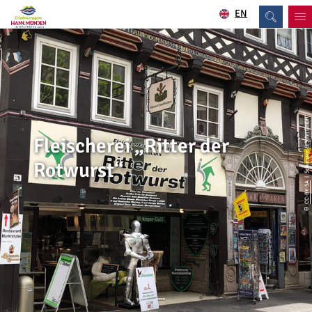
EN
| Schumann & Sohn GmbH
Fleischerei „Ritter der
Rotwurst“
CC-BY-SA
©