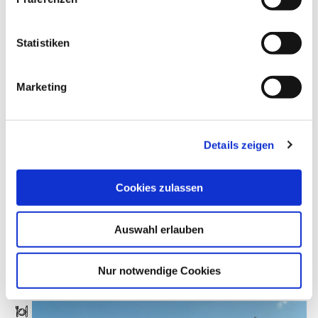
i
l
Barrierefreiheit
l
Statistiken
i
Küchenzeiten
g
Marketing
u
n
Ruhetage
g
Details zeigen
s
Anreise
a
u
Cookies zulassen
s
w
Auswahl erlauben
a
h
Weitere Restaurants
l
Nur notwendige Cookies