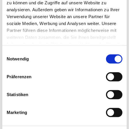
zu können und die Zugriffe auf unsere Website zu
Allgemeine Informationen
analysieren. Außerdem geben wir Informationen zu Ihrer
Verwendung unserer Website an unsere Partner für
soziale Medien, Werbung und Analysen weiter. Unsere
Partner führen diese Informationen möglicherweise mit
weiteren Daten zusammen, die Sie ihnen bereitgestellt
Öffnungszeiten
haben oder die sie im Rahmen Ihrer Nutzung der Dienste
gesammelt haben.
E
Eignung
Notwendig
i
n
Sprachkenntnisse
w
Präferenzen
i
l
Zahlungsmittel
l
Statistiken
i
Barrierefreiheit
g
Marketing
u
n
Ruhetage
g