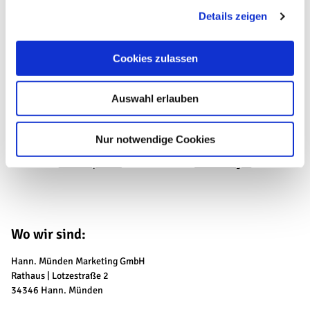
Details zeigen
s
a
u
Cookies zulassen
s
Was möchten Sie als nächstes tun?
w
Auswahl erlauben
a
h
l
Nur notwendige Cookies
Anreise planen
PDF erzeugen
Wo wir sind:
Hann. Münden Marketing GmbH
Rathaus | Lotzestraße 2
34346 Hann. Münden