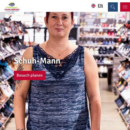
EN
Schuh-Mann
Besuch planen