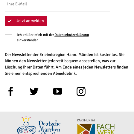
Jetzt anmelden
Ich erkläre mich mit der
Datenschutzerklärung
einverstanden.
Der Newsletter der Erlebnisregion Hann. Münden ist kostenlos. Sie
können den Newsletter jederzeit bequem abbestellen, was zur
Löschung Ihrer Daten führt. Am Ende eines jeden Newsletters finden
Sie einen entsprechenden Abmeldelink.
F
T
Y
I
a
w
o
n
c
i
u
s
e
t
t
t
b
t
u
a