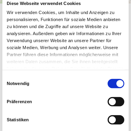
Diese Webseite verwendet Cookies
Wir verwenden Cookies, um Inhalte und Anzeigen zu
Allgemeine Informationen
personalisieren, Funktionen für soziale Medien anbieten
zu können und die Zugriffe auf unsere Website zu
analysieren. Außerdem geben wir Informationen zu Ihrer
Verwendung unserer Website an unsere Partner für
soziale Medien, Werbung und Analysen weiter. Unsere
Öffnungszeiten
Partner führen diese Informationen möglicherweise mit
weiteren Daten zusammen, die Sie ihnen bereitgestellt
Eignung
haben oder die sie im Rahmen Ihrer Nutzung der Dienste
gesammelt haben.
E
Notwendig
Sprachkenntnisse
i
n
w
Zahlungsmittel
Präferenzen
i
l
Ruhetage
l
Statistiken
i