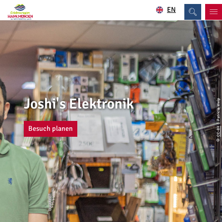
EN
Joshi's Elektronik
| Patricia Welp
Besuch planen
CC-BY
©