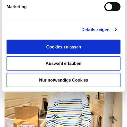
g
Marketing
u
n
Weitere Sehenswürdigkeiten
g
Details zeigen
s
a
u
Cookies zulassen
s
w
Auswahl erlauben
a
h
l
Nur notwendige Cookies