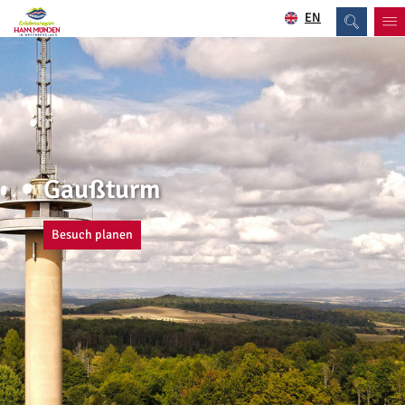
EN
Gaußturm
Besuch planen