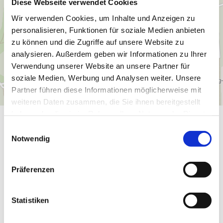
Diese Webseite verwendet Cookies
Wir verwenden Cookies, um Inhalte und Anzeigen zu
personalisieren, Funktionen für soziale Medien anbieten
zu können und die Zugriffe auf unsere Website zu
analysieren. Außerdem geben wir Informationen zu Ihrer
Verwendung unserer Website an unsere Partner für
soziale Medien, Werbung und Analysen weiter. Unsere
Partner führen diese Informationen möglicherweise mit
weiteren Daten zusammen, die Sie ihnen bereitgestellt
haben oder die sie im Rahmen Ihrer Nutzung der Dienste
gesammelt haben.
E
Was möchten Sie als nächstes tun?
Notwendig
i
n
w
Präferenzen
i
l
Anreise planen
PDF erzeugen
l
Statistiken
i