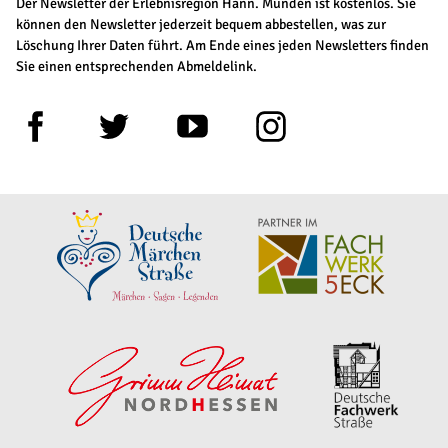
Der Newsletter der Erlebnisregion Hann. Münden ist kostenlos. Sie
können den Newsletter jederzeit bequem abbestellen, was zur
Löschung Ihrer Daten führt. Am Ende eines jeden Newsletters finden
Sie einen entsprechenden Abmeldelink.
F
T
Y
I
a
w
o
n
c
i
u
s
e
t
t
t
b
t
u
a
o
e
b
g
o
r
e
r
k
a
m