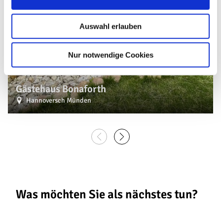
© im-web.de/ Hann. Münden Marketing GmbH
s
w
Auswahl erlauben
a
h
l
Nur notwendige Cookies
Gästehaus Bonaforth
Hannoversch Münden
Was möchten Sie als nächstes tun?