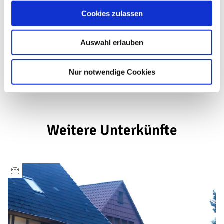
Parkgebühren
u
Cookies zulassen
s
w
Weitere Infos
Auswahl erlauben
a
h
Zahlen und Fakten
l
Nur notwendige Cookies
Weitere Unterkünfte