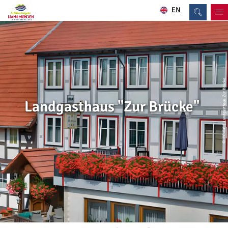
EN
| Landgasthaus Zur Brücke
Landgasthaus "Zur Brücke"
CC-BY
©