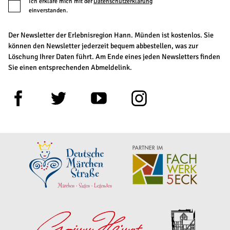
Ich erkläre mich mit der
Datenschutzerklärung
einverstanden.
Der Newsletter der Erlebnisregion Hann. Münden ist kostenlos. Sie
können den Newsletter jederzeit bequem abbestellen, was zur
Löschung Ihrer Daten führt. Am Ende eines jeden Newsletters finden
Sie einen entsprechenden Abmeldelink.
F
T
Y
I
a
w
o
n
c
i
u
s
e
t
t
t
b
t
u
a
o
e
b
g
o
r
e
r
k
a
m