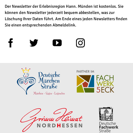
Der Newsletter der Erlebnisregion Hann. Münden ist kostenlos. Sie
können den Newsletter jederzeit bequem abbestellen, was zur
Löschung Ihrer Daten führt. Am Ende eines jeden Newsletters finden
Sie einen entsprechenden Abmeldelink.
F
T
Y
I
a
w
o
n
c
i
u
s
e
t
t
t
b
t
u
a
o
e
b
g
o
r
e
r
k
a
m