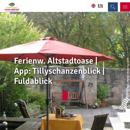
EN
Ferienw. Altstadtoase |
© im-web.de/ Hann. Münden Marketing GmbH
App: Tillyschanzenblick |
Fuldablick