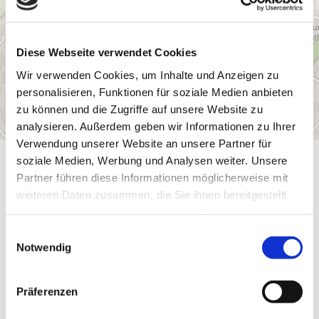
Diese Webseite verwendet Cookies
Wir verwenden Cookies, um Inhalte und Anzeigen zu
personalisieren, Funktionen für soziale Medien anbieten
zu können und die Zugriffe auf unsere Website zu
analysieren. Außerdem geben wir Informationen zu Ihrer
Verwendung unserer Website an unsere Partner für
soziale Medien, Werbung und Analysen weiter. Unsere
Allgemeine Informationen
Partner führen diese Informationen möglicherweise mit
weiteren Daten zusammen, die Sie ihnen bereitgestellt
haben oder die sie im Rahmen Ihrer Nutzung der Dienste
gesammelt haben.
E
Notwendig
i
Allgemeine Themen
n
w
Präferenzen
Ausstattung Gesamtunterkunft
i
l