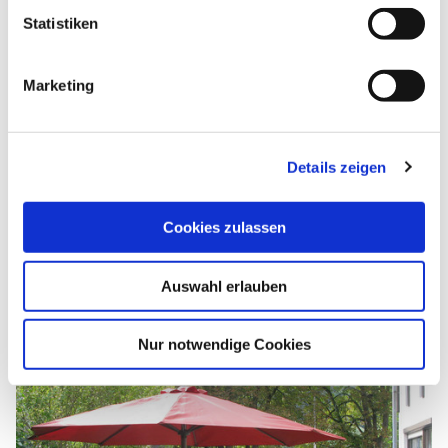
Eignung
l
Statistiken
i
g
Weitere Infos
Marketing
u
n
g
Details zeigen
s
a
Weitere Unterkünfte
u
Cookies zulassen
s
w
Auswahl erlauben
a
h
l
Nur notwendige Cookies