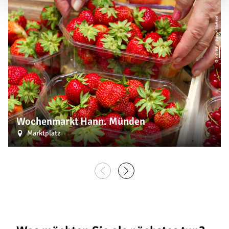
| Paavo Blafield
CC-BY
©
Wochenmarkt Hann. Münden
Marktplatz