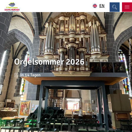
EN
| Hann. Münden Marketing GmbH, Franziska Siboto
Orgelsommer 2026
In 14 Tagen
CC-BY
©