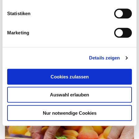
Preisinformationen
l
l
Statistiken
Preisinformationen
i
g
Marketing
u
Veranstalter
n
g
Details zeigen
s
a
u
Weitere Veranstaltungen
Cookies zulassen
s
w
Auswahl erlauben
a
h
08.08.2026
l
Nur notwendige Cookies