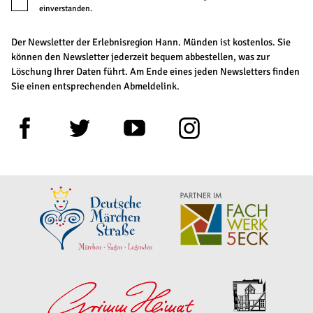
einverstanden.
Der Newsletter der Erlebnisregion Hann. Münden ist kostenlos. Sie
können den Newsletter jederzeit bequem abbestellen, was zur
Löschung Ihrer Daten führt. Am Ende eines jeden Newsletters finden
Sie einen entsprechenden Abmeldelink.
F
T
Y
I
a
w
o
n
c
i
u
s
e
t
t
t
b
t
u
a
o
e
b
g
o
r
e
r
k
a
m