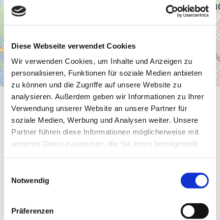
Diese Webseite verwendet Cookies
Wir verwenden Cookies, um Inhalte und Anzeigen zu
personalisieren, Funktionen für soziale Medien anbieten
zu können und die Zugriffe auf unsere Website zu
analysieren. Außerdem geben wir Informationen zu Ihrer
Allgemeine Informationen
Verwendung unserer Website an unsere Partner für
soziale Medien, Werbung und Analysen weiter. Unsere
Partner führen diese Informationen möglicherweise mit
weiteren Daten zusammen, die Sie ihnen bereitgestellt
haben oder die sie im Rahmen Ihrer Nutzung der Dienste
Eignung
gesammelt haben.
E
Notwendig
i
Sprachkenntnisse
n
w
Präferenzen
i