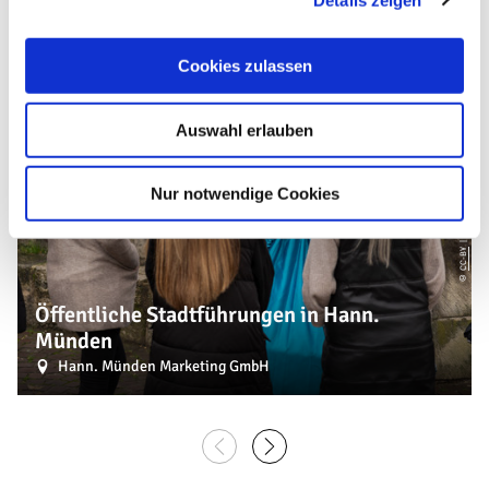
s
a
u
| Hann. Münden Marketing GmbH, Jules Stolzenhain
Cookies zulassen
s
w
Auswahl erlauben
a
h
l
Nur notwendige Cookies
CC-BY
©
Öffentliche Stadtführungen in Hann.
Münden
Hann. Münden Marketing GmbH