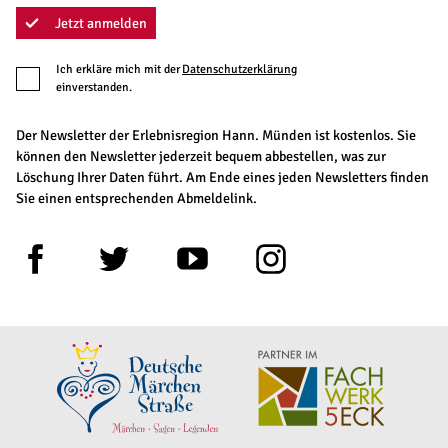
Jetzt anmelden
Ich erkläre mich mit der
Datenschutzerklärung
einverstanden.
Der Newsletter der Erlebnisregion Hann. Münden ist kostenlos. Sie
können den Newsletter jederzeit bequem abbestellen, was zur
Löschung Ihrer Daten führt. Am Ende eines jeden Newsletters finden
Sie einen entsprechenden Abmeldelink.
F
T
Y
I
a
w
o
n
c
i
u
s
e
t
t
t
b
t
u
a
o
e
b
g
o
r
e
r