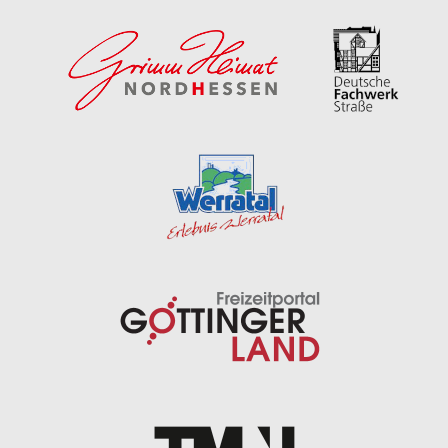
k
a
m