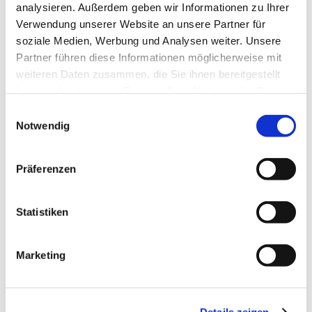
analysieren. Außerdem geben wir Informationen zu Ihrer
Preisinformationen
Verwendung unserer Website an unsere Partner für
soziale Medien, Werbung und Analysen weiter. Unsere
Zahlungsmittel
Partner führen diese Informationen möglicherweise mit
weiteren Daten zusammen, die Sie ihnen bereitgestellt
haben oder die sie im Rahmen Ihrer Nutzung der Dienste
Preisinformationen
gesammelt haben.
E
Notwendig
i
Veranstalter
n
w
Präferenzen
i
l
l
Statistiken
Weitere Veranstaltungen
i
g
Marketing
u
n
07.08.2026
g
Details zeigen