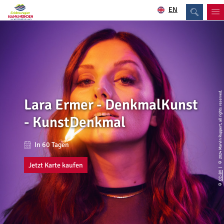
EN
| © 2024 Marvin Ruppert, all rights reserved.
Lara Ermer - DenkmalKunst
- KunstDenkmal
In 60 Tagen
Jetzt Karte kaufen
CC-BY
©