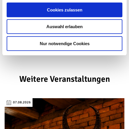
u
Sprachkenntnisse
Cookies zulassen
s
w
Preisinformationen
Auswahl erlauben
a
h
l
Veranstalter
Nur notwendige Cookies
Weitere Veranstaltungen
07.08.2026