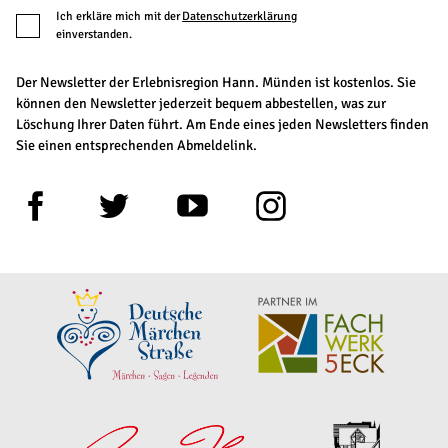
Ich erkläre mich mit der
Datenschutzerklärung
einverstanden.
Der Newsletter der Erlebnisregion Hann. Münden ist kostenlos. Sie
können den Newsletter jederzeit bequem abbestellen, was zur
Löschung Ihrer Daten führt. Am Ende eines jeden Newsletters finden
Sie einen entsprechenden Abmeldelink.
F
T
Y
I
a
w
o
n
c
i
u
s
e
t
t
t
b
t
u
a
o
e
b
g
o
r
e
r
k
a
m