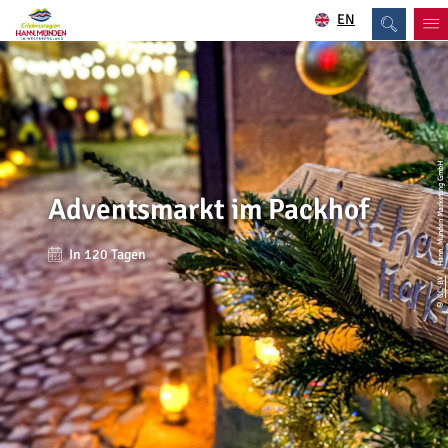
EN
| Hann. Münden Marketing GmbH
Adventsmarkt im Packhof
In 120 Tagen
CC-BY
©