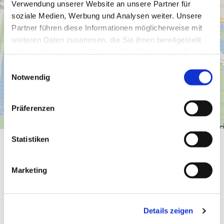
Verwendung unserer Website an unsere Partner für
soziale Medien, Werbung und Analysen weiter. Unsere
Partner führen diese Informationen möglicherweise mit
weiteren Daten zusammen, die Sie ihnen bereitgestellt
haben oder die sie im Rahmen Ihrer Nutzung der Dienste
gesammelt haben.
E
Notwendig
i
n
w
Präferenzen
i
l
l
Statistiken
Allgemeine Informationen
i
g
Marketing
u
n
g
Eignung
Details zeigen
s
a