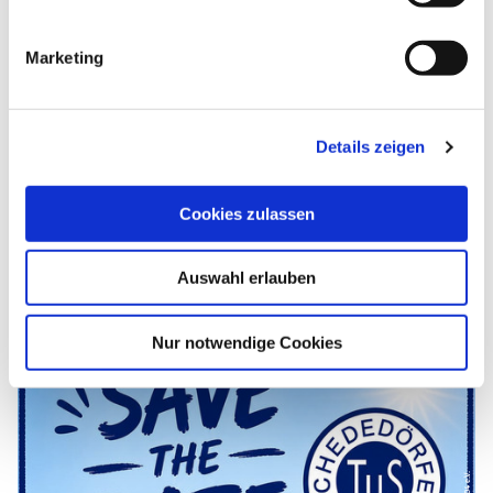
i
Preisinformationen
g
Marketing
u
Veranstalter
n
g
Details zeigen
s
a
u
Cookies zulassen
s
Weitere Veranstaltungen
w
Auswahl erlauben
a
h
03.10.2026
l
Nur notwendige Cookies