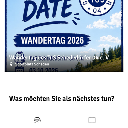
| TuS Schededörfer 04 e.V.
CC-BY
©
Wandertag des TuS Schededörfer 04 e. V.
Sportplatz Scheden
Was möchten Sie als nächstes tun?