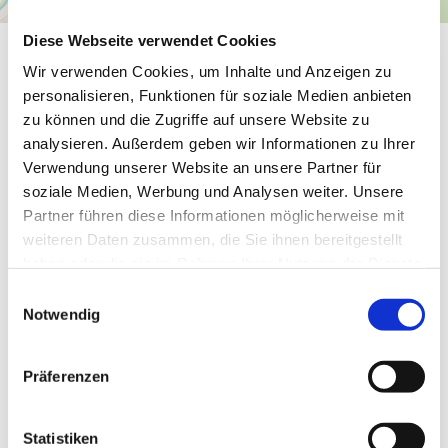
Diese Webseite verwendet Cookies
Allgemeine Informationen
Wir verwenden Cookies, um Inhalte und Anzeigen zu
personalisieren, Funktionen für soziale Medien anbieten
zu können und die Zugriffe auf unsere Website zu
analysieren. Außerdem geben wir Informationen zu Ihrer
Verwendung unserer Website an unsere Partner für
Allgemeine Informationen
soziale Medien, Werbung und Analysen weiter. Unsere
Partner führen diese Informationen möglicherweise mit
Eignung
weiteren Daten zusammen, die Sie ihnen bereitgestellt
haben oder die sie im Rahmen Ihrer Nutzung der Dienste
gesammelt haben.
E
Sprachkenntnisse
Notwendig
i
n
Preisinformationen
w
Präferenzen
i
l
Zahlungsmittel
l
Statistiken