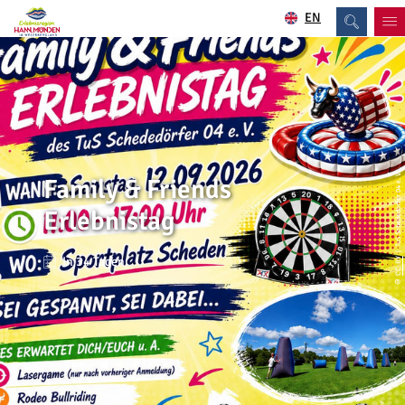
EN
| TuS Schededörfer 04 e. V.
Family & Friends
Erlebnistag
In 34 Tagen
CC-BY
©