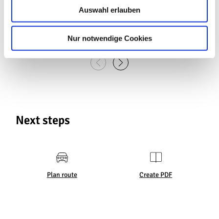
Auswahl erlauben
a
Erlebnisbad Dransfeld
h
Dransfeld
l
Nur notwendige Cookies
Next steps
Plan route
Create PDF