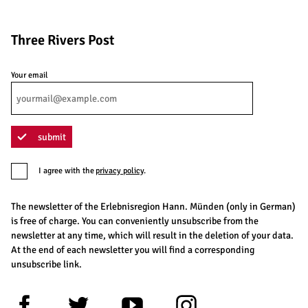
Three Rivers Post
Your email
submit
I agree with the
privacy policy
.
The newsletter of the Erlebnisregion Hann. Münden (only in German)
is free of charge. You can conveniently unsubscribe from the
newsletter at any time, which will result in the deletion of your data.
At the end of each newsletter you will find a corresponding
unsubscribe link.
F
T
Y
I