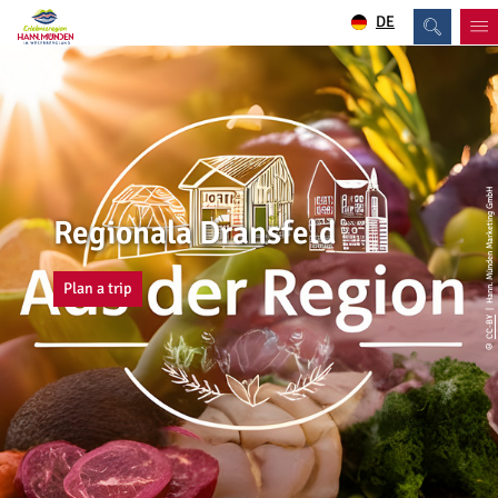
DE
| Hann. Münden Marketing GmbH
Regionala Dransfeld
Plan a trip
CC-BY
©